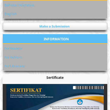
Bahasa Indonesia
English
Make a Submission
INFORMATION
For Readers
For Authors
For Librarians
Sertificate