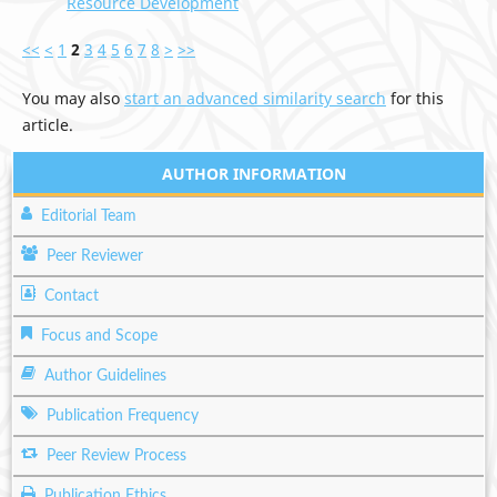
Resource Development
<<
<
1
2
3
4
5
6
7
8
>
>>
You may also
start an advanced similarity search
for this
article.
AUTHOR INFORMATION
Editorial Team
Peer Reviewer
Contact
Focus and Scope
Author Guidelines
Publication Frequency
Peer Review Process
Publication Ethics