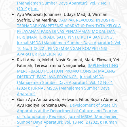
(Manajemen Sumber Daya Aparatur): Vol. 7 No. 1
(2019): Juni
Ayu Widowati Johannes, Udaya Madjid, Wirman
Syafrie, Lina Marlina,
DAMPAK REVOLUSI INDUSTRI
TERHADAP KOMPETENSI APARATUR DAN TATA KELOLA
PELAYANAN PADA DINAS PENANAMAN MODAL DAN
PERIJINAN TERPADU SATU PINTU KOTA BANDUNG
,
Jurnal MSDA (Manajemen Sumber Daya Aparatur): Vol.
10 No. 1 (2022): PENGEMBANGAN KOMPETENSI
APARATUR PEMERINTAH
Rizki Amalia, Mohd. Nasir Selamat, Maria Ekowati, Yeti
Fatimah, Teresa Irmina Nangameka,
IMPLEMENTING
MERIT-BASED POSITION PROMOTIONS IN MALANG
DISTRICT, EAST JAVA PROVINCE
,
Jurnal MSDA
(Manajemen Sumber Daya Aparatur): Vol. 12 No. 1
(2024): JURNAL MSDA (Manajemen Sumber Daya
Aparatur)
Gusti Ayu Ambarawati, Helwani, Filipo Royan Abriera,
Ayu Raditya Kencana Dewi,
Development of State Civil
Apparatus at the Department of Culture and Tourism
of Tulungagung Regency
,
Jurnal MSDA (Manajemen
Sumber Daya Aparatur): Vol. 13 No. 2 (2025): Human