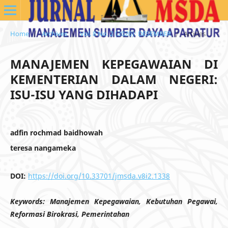
Home
/
Archives
/
Vol. 8 No. 2 (2020): DESEMBER
/
Articles
MANAJEMEN KEPEGAWAIAN DI
KEMENTERIAN DALAM NEGERI:
ISU-ISU YANG DIHADAPI
adfin rochmad baidhowah
teresa nangameka
DOI:
https://doi.org/10.33701/jmsda.v8i2.1338
Keywords:
Manajemen Kepegawaian, Kebutuhan Pegawai,
Reformasi Birokrasi, Pemerintahan