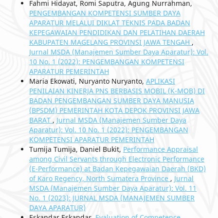
Fahmi Hidayat, Romi Saputra, Agung Nurrahman,
PENGEMBANGAN KOMPETENSI SUMBER DAYA
APARATUR MELALUI DIKLAT TEKNIS PADA BADAN
KEPEGAWAIAN PENDIDIKAN DAN PELATIHAN DAERAH
KABUPATEN MAGELANG PROVINSI JAWA TENGAH
,
Jurnal MSDA (Manajemen Sumber Daya Aparatur): Vol.
10 No. 1 (2022): PENGEMBANGAN KOMPETENSI
APARATUR PEMERINTAH
Maria Ekowati, Nuryanto Nuryanto,
APLIKASI
PENILAIAN KINERJA PNS BERBASIS MOBIL (K-MOB) DI
BADAN PENGEMBANGAN SUMBER DAYA MANUSIA
(BPSDM) PEMERINTAH KOTA DEPOK PROVINSI JAWA
BARAT
,
Jurnal MSDA (Manajemen Sumber Daya
Aparatur): Vol. 10 No. 1 (2022): PENGEMBANGAN
KOMPETENSI APARATUR PEMERINTAH
Tumija Tumija, Daniel Bukit,
Performance Appraisal
among Civil Servants through Electronic Performance
(E-Performance) at Badan Kepegawaian Daerah (BKD)
of Karo Regency, North Sumatera Province
,
Jurnal
MSDA (Manajemen Sumber Daya Aparatur): Vol. 11
No. 1 (2023): JURNAL MSDA (MANAJEMEN SUMBER
DAYA APARATUR)
Eskandar Eskandar,
Evaluation of Competence