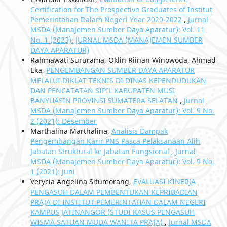
Certification for The Prospective Graduates of Institut
Pemerintahan Dalam Negeri Year 2020-2022
,
Jurnal
MSDA (Manajemen Sumber Daya Aparatur): Vol. 11
No. 1 (2023): JURNAL MSDA (MANAJEMEN SUMBER
DAYA APARATUR)
Rahmawati Sururama, Oklin Riinan Winowoda, Ahmad
Eka,
PENGEMBANGAN SUMBER DAYA APARATUR
MELALUI DIKLAT TEKNIS DI DINAS KEPENDUDUKAN
DAN PENCATATAN SIPIL KABUPATEN MUSI
BANYUASIN PROVINSI SUMATERA SELATAN
,
Jurnal
MSDA (Manajemen Sumber Daya Aparatur): Vol. 9 No.
2 (2021): Desember
Marthalina Marthalina,
Analisis Dampak
Pengembangan Karir PNS Pasca Pelaksanaan Alih
Jabatan Struktural ke Jabatan Fungsional
,
Jurnal
MSDA (Manajemen Sumber Daya Aparatur): Vol. 9 No.
1 (2021): Juni
Verycia Angelina Situmorang,
EVALUASI KINERJA
PENGASUH DALAM PEMBENTUKAN KEPRIBADIAN
PRAJA DI INSTITUT PEMERINTAHAN DALAM NEGERI
KAMPUS JATINANGOR (STUDI KASUS PENGASUH
WISMA SATUAN MUDA WANITA PRAJA)
,
Jurnal MSDA