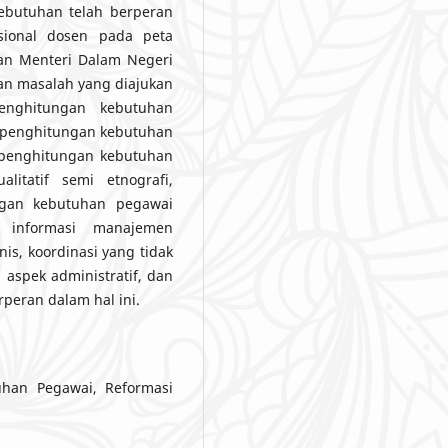
kebutuhan telah berperan
sional dosen pada peta
an Menteri Dalam Negeri
n masalah yang diajukan
enghitungan kebutuhan
m penghitungan kebutuhan
 penghitungan kebutuhan
itatif semi etnografi,
ngan kebutuhan pegawai
 informasi manajemen
s, koordinasi yang tidak
aspek administratif, dan
peran dalam hal ini.
han Pegawai, Reformasi