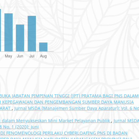
BUKA JABATAN PIMPINAN TINGGI (JPT) PRATAMA BAGI PNS DALAM
AN KEPEGAWAIAN DAN PENGEMBANGAN SUMBER DAYA MANUSIA
BARAT
,
Jurnal MSDA (Manajemen Sumber Daya Aparatur): Vol. 6 No
i dalam Menyukseskan Mini Market Pelayanan Publik
,
Jurnal MSD
No. 1 (2020): Juni
DI FENOMENOLOGI PERILAKU CYBERLOAFING PNS DI BADAN