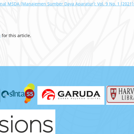
rnal MSDA (Manajemen Sumber Daya Aparatur): Vol. 9 No. 1 (2021)
h
for this article.