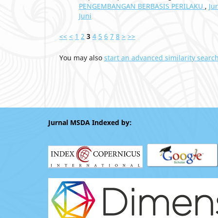
PENGEMBANGAN BERBASIS PERILAKU
,
Ju
Juni
<<
<
1
2
3
4
5
6
7
8
>
>>
You may also
start an advanced similarity searc
Jurnal MSDA Indexed by: