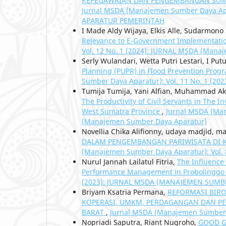
KEPEGAWAIAN DAN PENGEMBANGAN SUMB
Jurnal MSDA (Manajemen Sumber Daya Ap
APARATUR PEMERINTAH
I Made Aldy Wijaya, Elkis Alle, Sudarmon
Relevance to E-Government Implementati
Vol. 12 No. 1 (2024): JURNAL MSDA (Mana
Serly Wulandari, Wetta Putri Lestari, I P
Planning (PUPR) in Flood Prevention Prog
Sumber Daya Aparatur): Vol. 11 No. 1 
Tumija Tumija, Yani Alfian, Muhammad Ak
The Productivity of Civil Servants in The
West Sumatra Province
,
Jurnal MSDA (Man
(Manajemen Sumber Daya Aparatur)
Novellia Chika Alifionny, udaya madjid, m
DALAM PENGEMBANGAN PARIWISATA DI K
(Manajemen Sumber Daya Aparatur): Vol. 
Nurul Jannah Lailatul Fitria,
The Influence
Performance Management in Probolinggo 
(2023): JURNAL MSDA (MANAJEMEN SUMB
Briyam Ksatria Permana,
REFORMASI BIR
KOPERASI, UMKM, PERDAGANGAN DAN PE
BARAT
,
Jurnal MSDA (Manajemen Sumber Da
Nopriadi Saputra, Riant Nugroho,
GOOD G