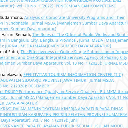
ER DAYA MANUSIA KABUPATEN KARANGASEM PROVINSI BALI
,
aratur): Vol. 10 No. 1 (2022): PENGEMBANGAN KOMPETENSI
o Sudarmono,
Analysis of Corporate University Programs and Their
on in Indonesia
,
Jurnal MSDA (Manajemen Sumber Daya Aparatur)
jemen Sumber Daya Aparatur)
utu Harum Semadi,
The Roles of The Office of Public Works and Spati
ram in Bengkulu City, Bengkulu Province
,
Jurnal MSDA (Manajeme
(2023): JURNAL MSDA (MANAJEMEN SUMBER DAYA APARATUR)
mal Sabri,
The Effectiveness of Online Single Submission in Impro
 Investment and One-Stop Integrated Services Agency of Padang City
ajemen Sumber Daya Aparatur): Vol. 13 No. 1 (2025): JURNAL MS
aria ekowati,
EFEKTIVITAS TOURISM INFORMATION CENTER (TIC)
ABUPATEN SIDOARJO PROVINSI JAWA TIMUR
,
Jurnal MSDA
8 No. 2 (2020): DESEMBER
 of DKUPP Performance Quality on Service Quality of E-UMKM thro
City
,
Jurnal MSDA (Manajemen Sumber Daya Aparatur): Vol. 11 No
ER DAYA APARATUR)
OKRASI DALAM MENINGKATKAN KINERJA APARATUR PADA DINAS
RINDUSTRIAN KABUPATEN PESISIR SELATAN PROVINSI SUMATERA
ya Aparatur): Vol. 7 No. 1 (2019): Juni
OVERNANCE PADA PELAYANAN PUBLIK: SEBUAH USULAN MODEL