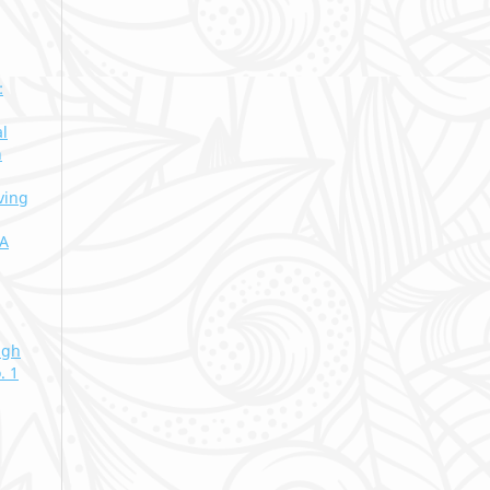
:
al
n
ving
DA
ugh
. 1