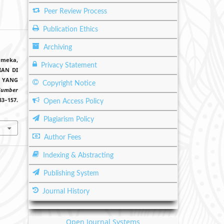
Peer Review Process
Publication Ethics
Archiving
ameka,
Privacy Statement
IAN DI
U YANG
Copyright Notice
Sumber
–157.
Open Access Policy
Plagiarism Policy
Author Fees
Indexing & Abstracting
Publishing System
Journal History
Open Journal Systems