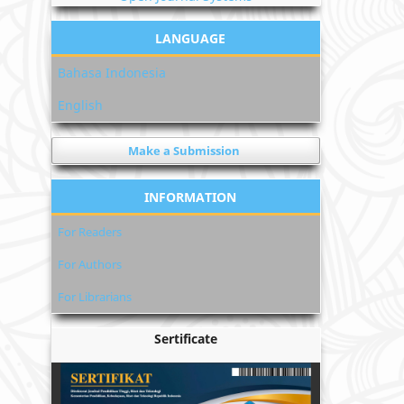
LANGUAGE
Bahasa Indonesia
English
Make a Submission
INFORMATION
For Readers
For Authors
For Librarians
Sertificate