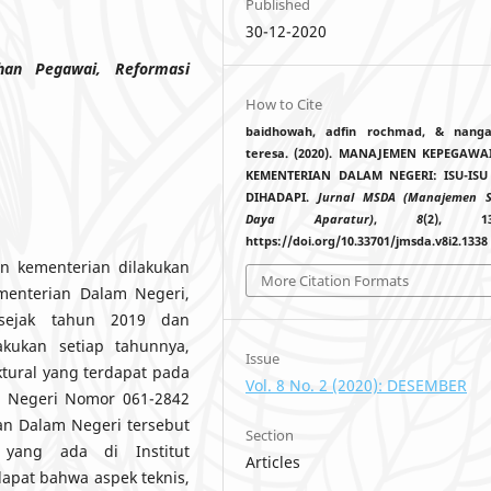
Published
30-12-2020
han Pegawai, Reformasi
How to Cite
baidhowah, adfin rochmad, & nang
teresa. (2020). MANAJEMEN KEPEGAWA
KEMENTERIAN DALAM NEGERI: ISU-IS
DIHADAPI.
Jurnal MSDA (Manajemen 
Daya Aparatur)
,
8
(2), 133
https://doi.org/10.33701/jmsda.v8i2.1338
n kementerian dilakukan
More Citation Formats
menterian Dalam Negeri,
 sejak tahun 2019 dan
kukan setiap tahunnya,
Issue
ktural yang terdapat pada
Vol. 8 No. 2 (2020): DESEMBER
m Negeri Nomor 061-2842
an Dalam Negeri tersebut
Section
 yang ada di Institut
Articles
dapat bahwa aspek teknis,