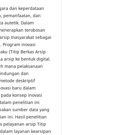
gara dan keperdataan
n, pemanfaatan, dan
ta autetik. Dalam
 menerapkan terobosan
arsip masyarakat sebagai
p. Program inovasi
ku (Titip Berkas Arsip
a arsip ke bentuk digital.
auh mana pelaksanaan
lindungan dan
metode deskriptif
novasi baru dalam
 pada konsep inovasi
alam penelitian ini
upakan sumber data yang
 ini. Hasil penelitian
 pelayanan arsip Titip
dalam layanan kearsipan