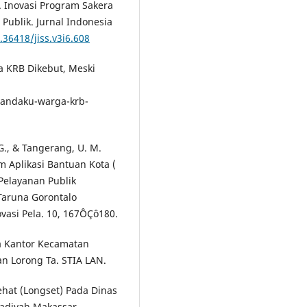
). Inovasi Program Sakera
ublik. Jurnal Indonesia
.36418/jiss.v3i6.608
a KRB Dikebut, Meski
andaku-warga-krb-
G., & Tangerang, U. M.
em Aplikasi Bantuan Kota (
 Pelayanan Publik
 Taruna Gorontalo
ovasi Pela. 10, 167ÔÇô180.
da Kantor Kecamatan
n Lorong Ta. STIA LAN.
ehat (Longset) Pada Dinas
adiyah Makassar.