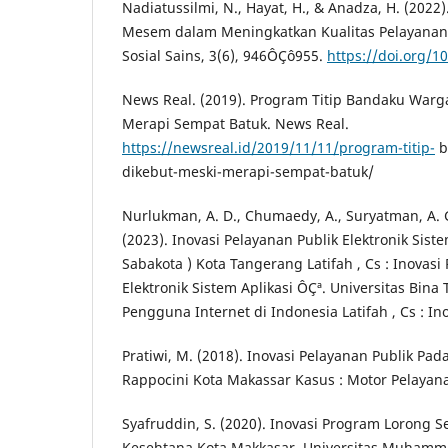
Nadiatussilmi, N., Hayat, H., & Anadza, H. (2022
Mesem dalam Meningkatkan Kualitas Pelayanan P
Sosial Sains, 3(6), 946ÔÇô955.
https://doi.org/10
News Real. (2019). Program Titip Bandaku Warg
Merapi Sempat Batuk. News Real.
https://newsreal.id/2019/11/11/program-titip-
b
dikebut-meski-merapi-sempat-batuk/
Nurlukman, A. D., Chumaedy, A., Suryatman, A. 
(2023). Inovasi Pelayanan Publik Elektronik Sist
Sabakota ) Kota Tangerang Latifah , Cs : Inovasi
Elektronik Sistem Aplikasi ÔÇª. Universitas Bina
Pengguna Internet di Indonesia Latifah , Cs : In
Pratiwi, M. (2018). Inovasi Pelayanan Publik Pa
Rappocini Kota Makassar Kasus : Motor Pelayana
Syafruddin, S. (2020). Inovasi Program Lorong S
Kesehtana Kota Makkasar. Universitas Muhamm