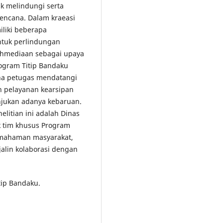
k melindungi serta
encana. Dalam kraeasi
iliki beberapa
ntuk perlindungan
ihmediaan sebagai upaya
ogram Titip Bandaku
na petugas mendatangi
n pelayanan kearsipan
ukan adanya kebaruan.
elitian ini adalah Dinas
 tim khusus Program
pemahaman masyarakat,
lin kolaborasi dengan
tip Bandaku.