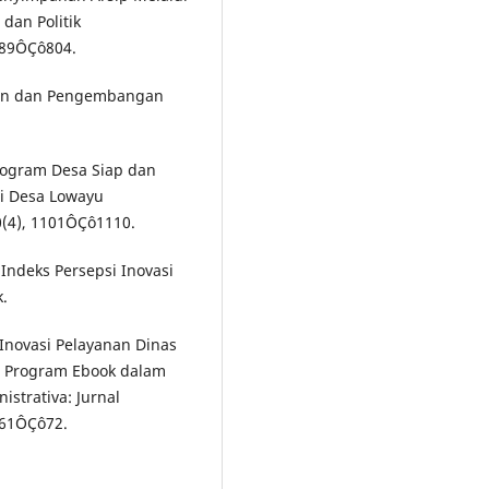
dan Politik
789ÔÇô804.
ajian dan Pengembangan
 Program Desa Siap dan
di Desa Lowayu
0(4), 1101ÔÇô1110.
Indeks Persepsi Inovasi
k.
). Inovasi Pelayanan Dinas
i Program Ebook dalam
trativa: Jurnal
, 61ÔÇô72.