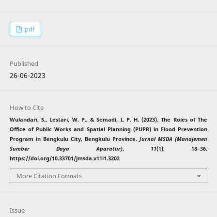
pdf
Published
26-06-2023
How to Cite
Wulandari, S., Lestari, W. P., & Semadi, I. P. H. (2023). The Roles of The
Office of Public Works and Spatial Planning (PUPR) in Flood Prevention
Program in Bengkulu City, Bengkulu Province.
Jurnal MSDA (Manajemen
Sumber Daya Aparatur)
,
11
(1), 18–36.
https://doi.org/10.33701/jmsda.v11i1.3202
More Citation Formats
Issue