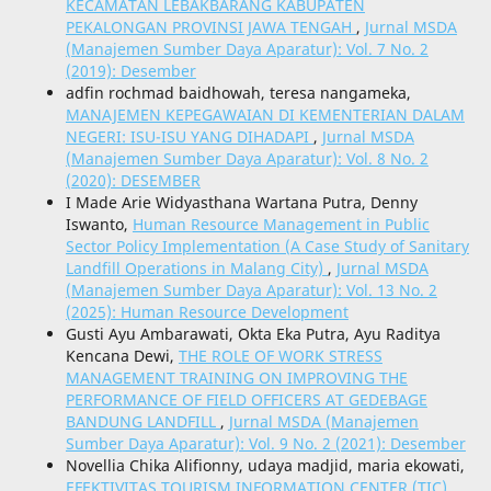
KECAMATAN LEBAKBARANG KABUPATEN
PEKALONGAN PROVINSI JAWA TENGAH
,
Jurnal MSDA
(Manajemen Sumber Daya Aparatur): Vol. 7 No. 2
(2019): Desember
adfin rochmad baidhowah, teresa nangameka,
MANAJEMEN KEPEGAWAIAN DI KEMENTERIAN DALAM
NEGERI: ISU-ISU YANG DIHADAPI
,
Jurnal MSDA
(Manajemen Sumber Daya Aparatur): Vol. 8 No. 2
(2020): DESEMBER
I Made Arie Widyasthana Wartana Putra, Denny
Iswanto,
Human Resource Management in Public
Sector Policy Implementation (A Case Study of Sanitary
Landfill Operations in Malang City)
,
Jurnal MSDA
(Manajemen Sumber Daya Aparatur): Vol. 13 No. 2
(2025): Human Resource Development
Gusti Ayu Ambarawati, Okta Eka Putra, Ayu Raditya
Kencana Dewi,
THE ROLE OF WORK STRESS
MANAGEMENT TRAINING ON IMPROVING THE
PERFORMANCE OF FIELD OFFICERS AT GEDEBAGE
BANDUNG LANDFILL
,
Jurnal MSDA (Manajemen
Sumber Daya Aparatur): Vol. 9 No. 2 (2021): Desember
Novellia Chika Alifionny, udaya madjid, maria ekowati,
EFEKTIVITAS TOURISM INFORMATION CENTER (TIC)