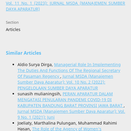
Vol. 11 No. 1 (2023): JURNAL MSDA (MANAJEMEN SUMBER
DAYA APARATUR)
Section
Articles
Similar Articles
Aldio Surya Dirga,
Managerial Role In Implementing
The Duties And Functions Of The Regional Secretary
Of Pasaman Regency
,
Jurnal MSDA (Manajemen
Sumber Daya Aparatur): Vol. 10 No. 2 (2022):
PENGELOLAAN SUMBER DAYA APARATUR
sunasih mulianingsih,
PERAN APARATUR DALAM
MENGATASI PENULARAN PANDEMI COVID-19 DI
KABUPATEN BANDUNG BARAT PROVINSI JAWA BARAT
,
Jurnal MSDA (Manajemen Sumber Daya Aparatur): Vol.
9 No. 1 (2021): Juni
Joeliaty, Marthalina Pulungan, Muhammad Rahimi
Hasan,
The Role of the Agency of Women’s