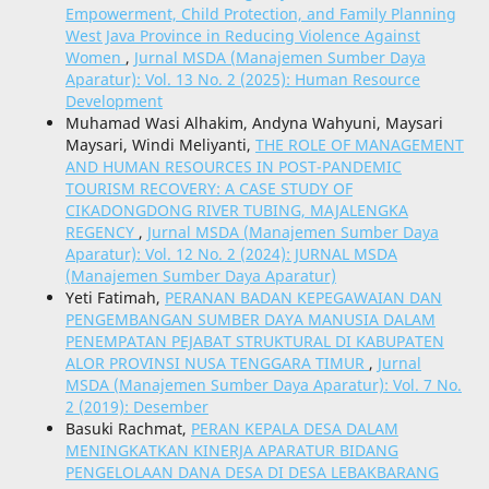
Empowerment, Child Protection, and Family Planning
West Java Province in Reducing Violence Against
Women
,
Jurnal MSDA (Manajemen Sumber Daya
Aparatur): Vol. 13 No. 2 (2025): Human Resource
Development
Muhamad Wasi Alhakim, Andyna Wahyuni, Maysari
Maysari, Windi Meliyanti,
THE ROLE OF MANAGEMENT
AND HUMAN RESOURCES IN POST-PANDEMIC
TOURISM RECOVERY: A CASE STUDY OF
CIKADONGDONG RIVER TUBING, MAJALENGKA
REGENCY
,
Jurnal MSDA (Manajemen Sumber Daya
Aparatur): Vol. 12 No. 2 (2024): JURNAL MSDA
(Manajemen Sumber Daya Aparatur)
Yeti Fatimah,
PERANAN BADAN KEPEGAWAIAN DAN
PENGEMBANGAN SUMBER DAYA MANUSIA DALAM
PENEMPATAN PEJABAT STRUKTURAL DI KABUPATEN
ALOR PROVINSI NUSA TENGGARA TIMUR
,
Jurnal
MSDA (Manajemen Sumber Daya Aparatur): Vol. 7 No.
2 (2019): Desember
Basuki Rachmat,
PERAN KEPALA DESA DALAM
MENINGKATKAN KINERJA APARATUR BIDANG
PENGELOLAAN DANA DESA DI DESA LEBAKBARANG