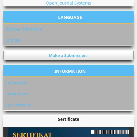
Open Journal Systems
LANGUAGE
Bahasa Indonesia
English
Make a Submission
INFORMATION
For Readers
For Authors
For Librarians
Sertificate