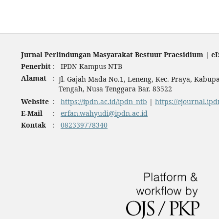
Jurnal Perlindungan Masyarakat Bestuur Praesidium | eI
Penerbit
:
IPDN Kampus NTB
Alamat
:
Jl. Gajah Mada No.1, Leneng, Kec. Praya, Kabu
Tengah, Nusa Tenggara Bar. 83522
Website
:
https://ipdn.ac.id/ipdn_ntb
|
https://ejournal.ipd
E-Mail
:
erfan.wahyudi@ipdn.ac.id
Kontak
:
082339778340