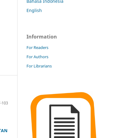
Bahasa Indonesia
English
Information
For Readers
For Authors
For Librarians
-103
TAN