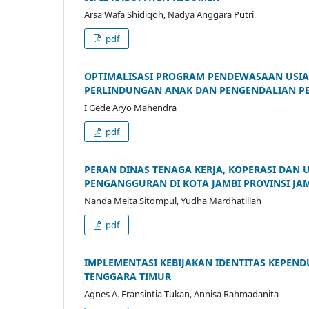
Arsa Wafa Shidiqoh, Nadya Anggara Putri
pdf
OPTIMALISASI PROGRAM PENDEWASAAN USI
PERLINDUNGAN ANAK DAN PENGENDALIAN P
I Gede Aryo Mahendra
pdf
PERAN DINAS TENAGA KERJA, KOPERASI DA
PENGANGGURAN DI KOTA JAMBI PROVINSI JA
Nanda Meita Sitompul, Yudha Mardhatillah
pdf
IMPLEMENTASI KEBIJAKAN IDENTITAS KEPEND
TENGGARA TIMUR
Agnes A. Fransintia Tukan, Annisa Rahmadanita