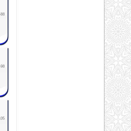
-88
-98
105