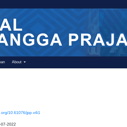
man
About
i.org/10.61076/jpp.v4i1
-07-2022