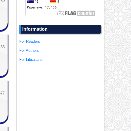
-50
Information
For Readers
-63
For Authors
For Librarians
-77