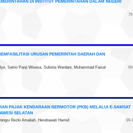
MERINTAHAN DI INSTITUT PEMERINTAHAN DALAM NEGERI
79
EMFASILITASI URUSAN PEMERINTAH DAERAH DAN
o, Satrio Panji Wisesa, Sulistia Wardani, Muhammad Faisal
89
RAN PAJAK KENDARAAN BERMOTOR (PKB) MELALUI E-SAMSAT
LAWESI SELATAN
ningsi Rezki Amaliah, Hendrawati Hamid
99-