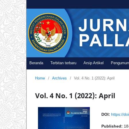
Beranda
Terbitan terbaru
Arsip Artikel
Pengumu
Home
/
Archives
/
Vol. 4 No. 1 (2022): April
Vol. 4 No. 1 (2022): April
DOI:
https://do
Published:
18