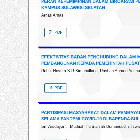
PERAN KEPEMIMPINAN DALAM BIROKRASI PE
KAMPUS SULAWESI SELATAN
Arnas Arnas
PDF
EFEKTIVITAS BADAN PENGHUBUNG DALAM M
PEMBANGUNAN KEPADA PEMERINTAH PUSAT
Ruhut Novum S.R Simanullang, Rayhan Ahmad Adimuly
PDF
PARTISIPASI MASYARAKAT DALAM PEMBAYA
SELAMA PANDEMI COVID-19 DI BAPENDA SU
Sri Wisdayanti, Muthiah Hurmaniah Burhanuddin, Iswa