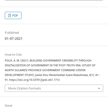
PDF
Published
01-07-2021
How to Cite
POLII, A. M. (2021). BUILDING GOVERNMENT CREDIBILITY THROUGH
DIGITALIZATION OF GOVERNMENT IN THE POST-TRUTH ERA: (STUDY OF
NORTH SULAWESI PROVINCE GOVERNMENT COMMAND CENTER
DEVELOPMENT STUDY).
Jurnal Ilmu Pemerintahan Suara Khatulistiwa
,
6
(1), 81–
91. https://doi.org/10.33701/jipsk.v6i1.1713
More Citation Formats
Issue