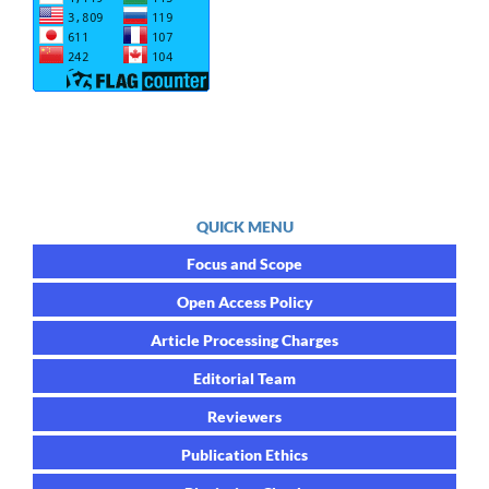
QUICK MENU
Focus and Scope
Open Access Policy
Article Processing Charges
Editorial Team
Reviewers
Publication Ethics