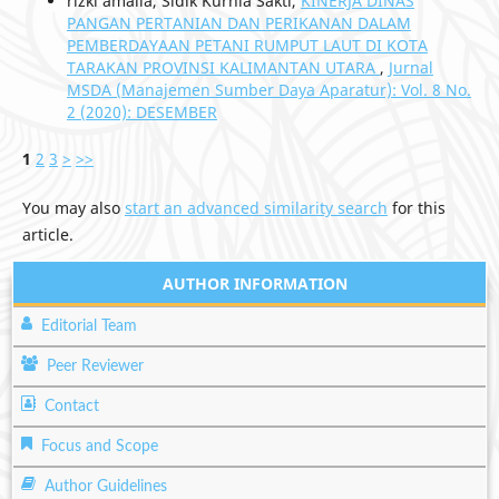
rizki amalia, Sidik Kurnia Sakti,
KINERJA DINAS
PANGAN PERTANIAN DAN PERIKANAN DALAM
PEMBERDAYAAN PETANI RUMPUT LAUT DI KOTA
TARAKAN PROVINSI KALIMANTAN UTARA
,
Jurnal
MSDA (Manajemen Sumber Daya Aparatur): Vol. 8 No.
2 (2020): DESEMBER
1
2
3
>
>>
You may also
start an advanced similarity search
for this
article.
AUTHOR INFORMATION
Editorial Team
Peer Reviewer
Contact
Focus and Scope
Author Guidelines