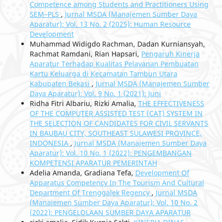
Competence among Students and Practitioners Using
SEM–PLS
,
Jurnal MSDA (Manajemen Sumber Daya
Aparatur): Vol. 13 No. 2 (2025): Human Resource
Development
Muhammad Widigdo Rachman, Dadan Kurniansyah,
Rachmat Ramdani, Rian Hapsari,
Pengaruh Kinerja
Aparatur Terhadap Kualitas Pelayanan Pembuatan
Kartu Keluarga di Kecamatan Tambun Utara
Kabupaten Bekasi
,
Jurnal MSDA (Manajemen Sumber
Daya Aparatur): Vol. 9 No. 1 (2021): Juni
Ridha Fitri Albariu, Rizki Amalia,
THE EFFECTIVENESS
OF THE COMPUTER ASSISTED TEST (CAT) SYSTEM IN
THE SELECTION OF CANDIDATES FOR CIVIL SERVANTS
IN BAUBAU CITY, SOUTHEAST SULAWESI PROVINCE,
INDONESIA
,
Jurnal MSDA (Manajemen Sumber Daya
Aparatur): Vol. 10 No. 1 (2022): PENGEMBANGAN
KOMPETENSI APARATUR PEMERINTAH
Adelia Amanda, Gradiana Tefa,
Development Of
Apparatus Competency In The Tourism And Cultural
Department Of Trenggalek Regency
,
Jurnal MSDA
(Manajemen Sumber Daya Aparatur): Vol. 10 No. 2
(2022): PENGELOLAAN SUMBER DAYA APARATUR