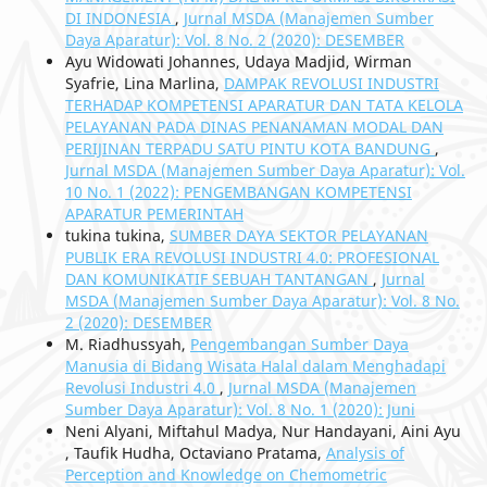
DI INDONESIA
,
Jurnal MSDA (Manajemen Sumber
Daya Aparatur): Vol. 8 No. 2 (2020): DESEMBER
Ayu Widowati Johannes, Udaya Madjid, Wirman
Syafrie, Lina Marlina,
DAMPAK REVOLUSI INDUSTRI
TERHADAP KOMPETENSI APARATUR DAN TATA KELOLA
PELAYANAN PADA DINAS PENANAMAN MODAL DAN
PERIJINAN TERPADU SATU PINTU KOTA BANDUNG
,
Jurnal MSDA (Manajemen Sumber Daya Aparatur): Vol.
10 No. 1 (2022): PENGEMBANGAN KOMPETENSI
APARATUR PEMERINTAH
tukina tukina,
SUMBER DAYA SEKTOR PELAYANAN
PUBLIK ERA REVOLUSI INDUSTRI 4.0: PROFESIONAL
DAN KOMUNIKATIF SEBUAH TANTANGAN
,
Jurnal
MSDA (Manajemen Sumber Daya Aparatur): Vol. 8 No.
2 (2020): DESEMBER
M. Riadhussyah,
Pengembangan Sumber Daya
Manusia di Bidang Wisata Halal dalam Menghadapi
Revolusi Industri 4.0
,
Jurnal MSDA (Manajemen
Sumber Daya Aparatur): Vol. 8 No. 1 (2020): Juni
Neni Alyani, Miftahul Madya, Nur Handayani, Aini Ayu
, Taufik Hudha, Octaviano Pratama,
Analysis of
Perception and Knowledge on Chemometric