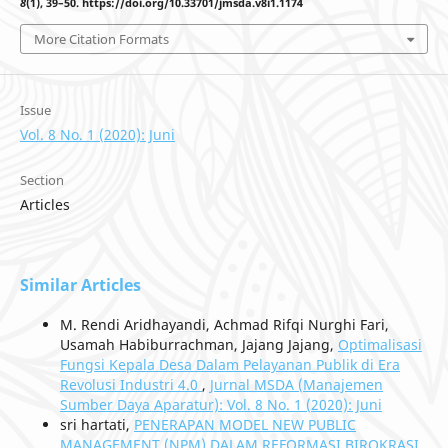
8
(1), 39–50. https://doi.org/10.33701/jmsda.v8i1.1174
More Citation Formats
Issue
Vol. 8 No. 1 (2020): Juni
Section
Articles
Similar Articles
M. Rendi Aridhayandi, Achmad Rifqi Nurghi Fari,
Usamah Habiburrachman, Jajang Jajang,
Optimalisasi
Fungsi Kepala Desa Dalam Pelayanan Publik di Era
Revolusi Industri 4.0
,
Jurnal MSDA (Manajemen
Sumber Daya Aparatur): Vol. 8 No. 1 (2020): Juni
sri hartati,
PENERAPAN MODEL NEW PUBLIC
MANAGEMENT (NPM) DALAM REFORMASI BIROKRASI