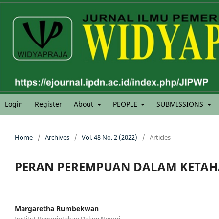
Login
Register
About
PEOPLE
SUBMISSIONS
Home
/
Archives
/
Vol. 48 No. 2 (2022)
/
Articles
PERAN PEREMPUAN DALAM KETA
Margaretha Rumbekwan
Institut Pemerintahan Dalam Negeri