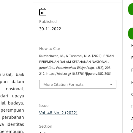
Published
30-11-2022
How to Cite
Rumbekwan, M., & Tanamal, N. A. (2022). PERAN
PEREMPUAN DALAM KETAHANAN NASIONAL.
Jurnal Ilmu Pemerintahan Widya Praja
,
48
(2), 203–
rakat, baik
212. https://doi.org/10.33701/jipwp.v48i2.3081
upun dalam
More Citation Formats
nasional.
dari upaya
al, budaya,
Issue
n perempuan
Vol. 48 No. 2 (2022)
 perubahan
a identitas
Section
 perempuan,