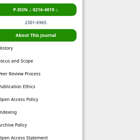
P-ISSN .: 0216-4019 :.
2301-6965
About This Journal
History
Focus and Scope
Peer Review Process
Publication Ethics
Open Access Policy
Indexing
Archive Policy
Open Access Statement