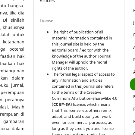
Articles
atu bangsa.
ya, jika dia
 Di sinilah
License
, khususnya
The right of publication of all
adalah untuk
material information contained in
 ketahanan
this journal site is held by the
ai potensi
editorial board / editor with the
knowledge of the author. Journal
faatkan hak
Manager will uphold the moral
faatkan hak
rights of the author.
embangunan
The formal legal aspect of access to
nakan dalam
any information and articles
buku, jurnal,
contained in this journal site refers
to the terms of the Creative
n perempuan
Commons Attribution-ShareAlike 4.0
n perannya
(
CC BY-SA
) license, which means
asi. Masih
that This license lets others remix,
erempuan di
adapt, and build upon your work
an gambaran
even for commercial purposes, as
long as they credit you and license
ional dalam
their new creations under the