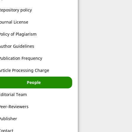
Repository policy
Journal License
Policy of Plagiarism
Author Guidelines
Publication Frequency
Article Processing Charge
People
Editorial Team
Peer-Reviewers
Publisher
Contact