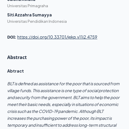
Universitas Primagraha
Siti Azzahra Sumayya
Universitas Pendidikan Indonesia
DOI:
https://doi.org/10.33701/jekp.v11i2.4759
Abstract
Abtract
BLT is defined as assistance for the poor that is sourced from
village funds. This assistance is one type of social protection
and security from the government. BLT aims to help the poor
meet their basic needs, especially in situations of economic
crisis such as the COVID-19 pandemic. Although BLT
increases the purchasing power of the poor, its impact is
temporary and insufficient to address long-term structural