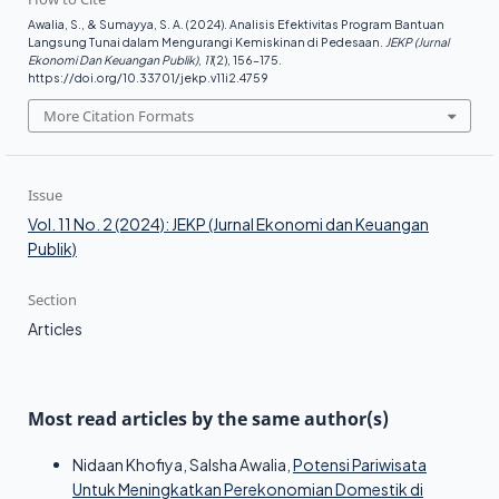
Awalia, S., & Sumayya, S. A. (2024). Analisis Efektivitas Program Bantuan
Langsung Tunai dalam Mengurangi Kemiskinan di Pedesaan.
JEKP (Jurnal
Ekonomi Dan Keuangan Publik)
,
11
(2), 156–175.
https://doi.org/10.33701/jekp.v11i2.4759
More Citation Formats
Issue
Vol. 11 No. 2 (2024): JEKP (Jurnal Ekonomi dan Keuangan
Publik)
Section
Articles
Most read articles by the same author(s)
Nidaan Khofiya, Salsha Awalia,
Potensi Pariwisata
Untuk Meningkatkan Perekonomian Domestik di