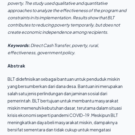
poverty. The study used qualitative and quantitative
approaches to analyze the effectiveness of the program and
constraints in its implementation. Results show that BLT
contributes to reducing poverty temporarily, but does not
create economic independence among recipients.
Keywords:
Direct Cash Transfer, poverty, rural,
effectiveness, government policy.
Abstrak
BLT didefinisikan sebagai bantuan untuk penduduk miskin
yang bersumberkan dari dana desa. Bantuan ini merupakan
salah satu jenis perlindungan dan jaminan sosial dari
pemerintah. BLT bertujuan untuk membantu masyarakat
miskin memenuhi kebutuhan dasar, terutama dalam situasi
krisis ekonomi seperti pandemi COVID-19. Meskipun BLT
meningkatkan daya beli masyarakat miskin, dampaknya
bersifat sementara dan tidak cukup untuk mengatasi