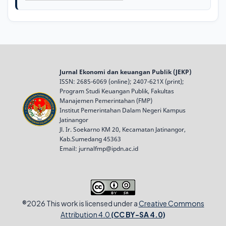
Jurnal Ekonomi dan keuangan Publik (JEKP)
ISSN:
2685-6069
(online);
2407-621X
(print);
Program Studi Keuangan Publik, Fakultas
Manajemen Pemerintahan (FMP)
Institut Pemerintahan Dalam Negeri Kampus
Jatinangor
Jl. Ir. Soekarno KM 20, Kecamatan Jatinangor,
Kab.Sumedang 45363
Email: jurnalfmp@ipdn.ac.id
®2026 This work is licensed under a
Creative Commons
Attribution 4.0
(CC BY-SA 4.0)