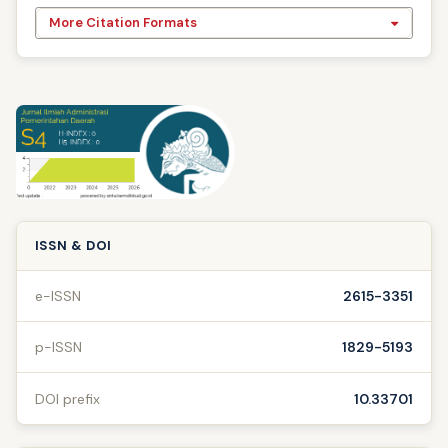
More Citation Formats
ISSN & DOI
e-ISSN
2615-3351
p-ISSN
1829-5193
DOI prefix
10.33701