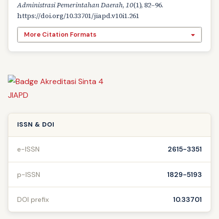
Administrasi Pemerintahan Daerah
,
10
(1), 82–96.
https://doi.org/10.33701/jiapd.v10i1.261
More Citation Formats
ISSN & DOI
e-ISSN
2615-3351
p-ISSN
1829-5193
DOI prefix
10.33701