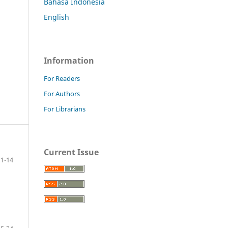
Bahasa Indonesia
English
Information
For Readers
For Authors
For Librarians
Current Issue
1-14