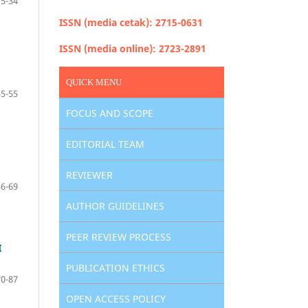
15-34
ISSN (media cetak): 2715-0631
ISSN (media online): 2723-2891
QUICK MENU
35-55
FOCUS AND SCOPE
EDITORIAL TEAM
REVIEWER
56-69
AUTHOR GUIDELINES
PEER REVIEW PROCESS
I
PUBLICATION ETHICS
70-87
OPEN ACCESS POLICY