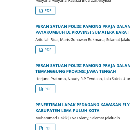
Mulyana Mulyana, Raaizza Inda Dzil Arsyilaa
PDF
PERAN SATUAN POLISI PAMONG PRAJA DALA
PAYAKUMBUH DI PROVINSI SUMATERA BARAT
Arifullah Rizal, Maris Gunawan Rukmana, Selamat Jalal
PDF
PERAN SATUAN POLISI PAMONG PRAJA DALA
TEMANGGUNG PROVINSI JAWA TENGAH
Herjuno Pratomo, Noudy R.P Tendean, Lalu Satria Ut
PDF
PENERTIBAN LAPAK PEDAGANG KAWASAN FLYO
KABUPATEN LIMA PULUH KOTA
Muhammad Hakiki, Eva Eviany, Selamat Jalaludin
PDF