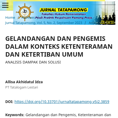
Home
/
Archives
/
Jurnal Tatapamong, Vol. 5, No. 2, September 2023
/
Articles
GELANDANGAN DAN PENGEMIS
DALAM KONTEKS KETENTERAMAN
DAN KETERTIBAN UMUM
ANALISIS DAMPAK DAN SOLUSI
Allisa Akhidatul Idza
PT Tatalogam Lestari
DOI:
https://doi.org/10.33701/jurnaltatapamong.v5i2.3859
Keywords:
Gelandangan dan Pengemis, Ketenteraman dan