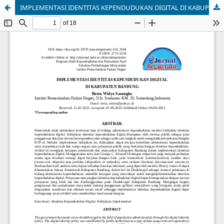
IMPLEMENTASI IDENTITAS KEPENDUDUKAN DIGITAL DI KABUPATEN BANDUNG