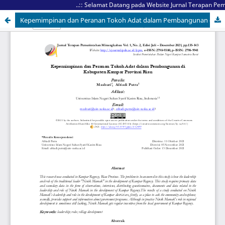
..:: Selamat Datang pada Website Jurnal Terapan Peme
Kepemimpinan dan Peranan Tokoh Adat dalam Pembangunan di Kabupaten Kampar Provinsi Riau