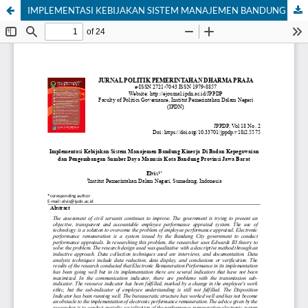
IMPLEMENTASI KEBIJAKAN SISTEM MANAJEMEN BANDUNG KINERJA DI BADAN KEPEGAWAIAN DAN PENGEMBANGAN SUMBER DAYA MANUSIA KOTA BANDUNG PROVINSI JAWA BARAT