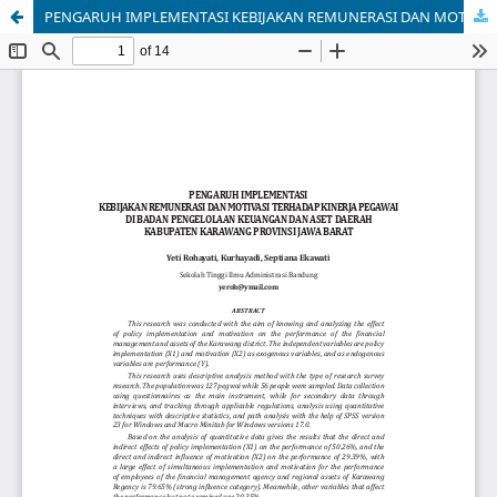
PENGARUH IMPLEMENTASI KEBIJAKAN REMUNERASI DAN MOTIVASI TERHADAP KINERJA PEGAWAI DI BADAN PENGELOLAAN KEUANGAN DAN ASET DAERAH KABUPATEN KARAWANG PROVINSI JAWA BARAT