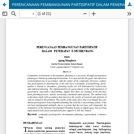
PERENCANAAN PEMBANGUNAN PARTISIPATIF DALAM PENERAPAN E-MUSRENBANG