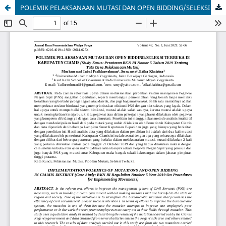
POLEMIK PELAKSANAAN MUTASI DAN OPEN BIDDING/SELEKSI TERBUKA DI KABUPATEN CIAMIS (Study Kasus: Peraturan BKN RI Nomor 5 Tahun 2019 Tentang Tata Cara Pelaksanaan Mutasi)