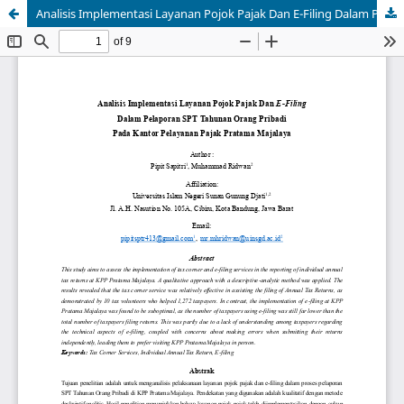
Analisis Implementasi Layanan Pojok Pajak Dan E-Filing Dalam Pelaporan SPT Tahunan Orang Pribadi Pada Kantor Pelayanan Pajak Pratama Majalaya