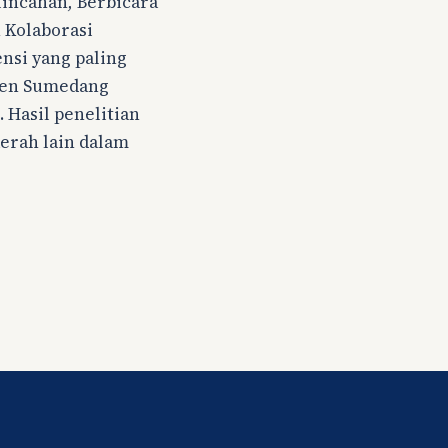
lincahan
,
Berbicara
 Kolaborasi
ensi yang paling
aten Sumedang
. Hasil penelitian
aerah lain dalam