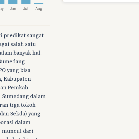
 predikat sangat
gai salah satu
alam banyak hal.
n Sumedang
O yang bisa
a, Kabupaten
tan Pemkab
n Sumedang dalam
ran tiga tokoh
dan Sekda) yang
borasi dalam
 muncul dari