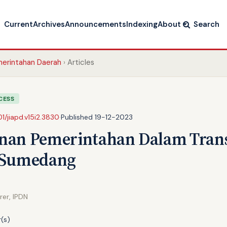
Current
Archives
Announcements
Indexing
About
Search
emerintahan Daerah
Articles
CESS
01/jiapd.v15i2.3830
·
Published 19-12-2023
an Pemerintahan Dalam Transf
 Sumedang
er, IPDN
(s)