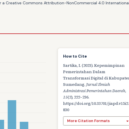
er a
Creative Commons Attribution-NonCommercial 4.0 International
How to Cite
Sartika, I. (2023). Kepemimpinan
Pemerintahan Dalam
Transformasi Digital di Kabupate
Sumedang.
Jurnal Ilmiah
Administrasi Pemerintahan Daerah
,
15
(2), 222–236.
https://doi.org/10.33701/jiapd.v15i2
830
More Citation Formats