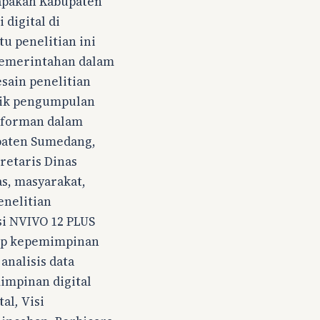
, apakah Kabupaten
digital di
tu penelitian ini
pemerintahan dalam
sain penelitian
nik pengumpulan
Informan dalam
upaten Sumedang,
kretaris Dinas
as, masyarakat,
enelitian
si NVIVO 12 PLUS
ep kepemimpinan
 analisis data
mpinan digital
tal
,
Visi