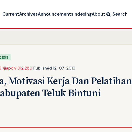
Current
Archives
Announcements
Indexing
About
Search
CESS
01/jiapd.v10i2.280
·
Published 12-07-2019
, Motivasi Kerja Dan Pelatihan
Kabupaten Teluk Bintuni