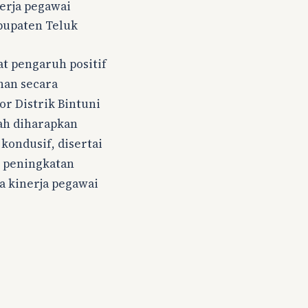
nerja pegawai
abupaten Teluk
at pengaruh positif
ihan secara
r Distrik Bintuni
ah diharapkan
kondusif, disertai
n peningkatan
 kinerja pegawai