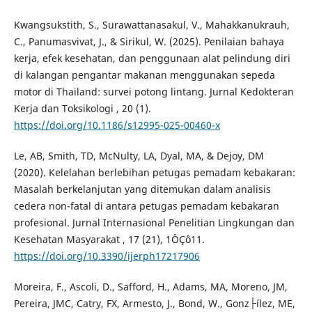
Kwangsukstith, S., Surawattanasakul, V., Mahakkanukrauh,
C., Panumasvivat, J., & Sirikul, W. (2025). Penilaian bahaya
kerja, efek kesehatan, dan penggunaan alat pelindung diri
di kalangan pengantar makanan menggunakan sepeda
motor di Thailand: survei potong lintang. Jurnal Kedokteran
Kerja dan Toksikologi , 20 (1).
https://doi.org/10.1186/s12995-025-00460-x
Le, AB, Smith, TD, McNulty, LA, Dyal, MA, & Dejoy, DM
(2020). Kelelahan berlebihan petugas pemadam kebakaran:
Masalah berkelanjutan yang ditemukan dalam analisis
cedera non-fatal di antara petugas pemadam kebakaran
profesional. Jurnal Internasional Penelitian Lingkungan dan
Kesehatan Masyarakat , 17 (21), 1ÔÇô11.
https://doi.org/10.3390/ijerph17217906
Moreira, F., Ascoli, D., Safford, H., Adams, MA, Moreno, JM,
Pereira, JMC, Catry, FX, Armesto, J., Bond, W., Gonz├ílez, ME,