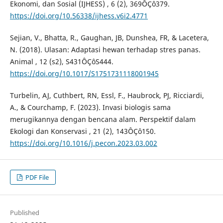
Ekonomi, dan Sosial (IJHESS) , 6 (2), 369ÔÇô379.
https://doi.org/10.56338/ijhess.v6i2.4771
Sejian, V., Bhatta, R., Gaughan, JB, Dunshea, FR, & Lacetera,
N. (2018). Ulasan: Adaptasi hewan terhadap stres panas.
Animal , 12 (s2), S431ÔÇôS444.
https://doi.org/10.1017/S1751731118001945
Turbelin, AJ, Cuthbert, RN, Essl, F., Haubrock, PJ, Ricciardi,
A., & Courchamp, F. (2023). Invasi biologis sama
merugikannya dengan bencana alam. Perspektif dalam
Ekologi dan Konservasi , 21 (2), 143ÔÇô150.
https://doi.org/10.1016/j.pecon.2023.03.002
PDF File
Published