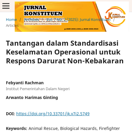
Home
/
Archives
/
Vol. 7 No. 2 (2025): Jurnal Konstituen
/
Articles
Tantangan dalam Standardisasi
Keselamatan Operasional untuk
Respons Darurat Non-Kebakaran
Febyanti Rachman
Institut Pemerintahan Dalam Negeri
Arwanto Harimas Ginting
DOI:
https://doi.org/10.33701/jk.v7i2.5749
Keywords:
Animal Rescue, Biological Hazards, Firefighter