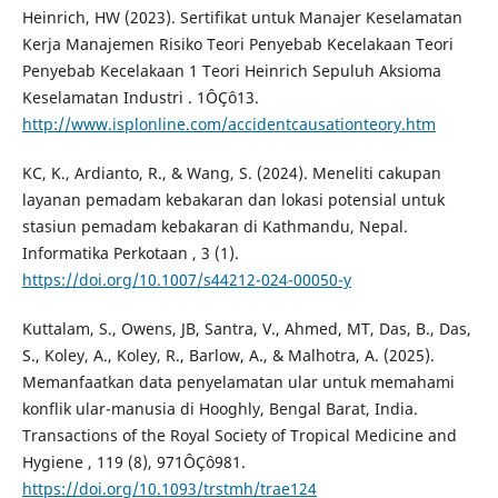
Heinrich, HW (2023). Sertifikat untuk Manajer Keselamatan
Kerja Manajemen Risiko Teori Penyebab Kecelakaan Teori
Penyebab Kecelakaan 1 Teori Heinrich Sepuluh Aksioma
Keselamatan Industri . 1ÔÇô13.
http://www.isplonline.com/accidentcausationteory.htm
KC, K., Ardianto, R., & Wang, S. (2024). Meneliti cakupan
layanan pemadam kebakaran dan lokasi potensial untuk
stasiun pemadam kebakaran di Kathmandu, Nepal.
Informatika Perkotaan , 3 (1).
https://doi.org/10.1007/s44212-024-00050-y
Kuttalam, S., Owens, JB, Santra, V., Ahmed, MT, Das, B., Das,
S., Koley, A., Koley, R., Barlow, A., & Malhotra, A. (2025).
Memanfaatkan data penyelamatan ular untuk memahami
konflik ular-manusia di Hooghly, Bengal Barat, India.
Transactions of the Royal Society of Tropical Medicine and
Hygiene , 119 (8), 971ÔÇô981.
https://doi.org/10.1093/trstmh/trae124