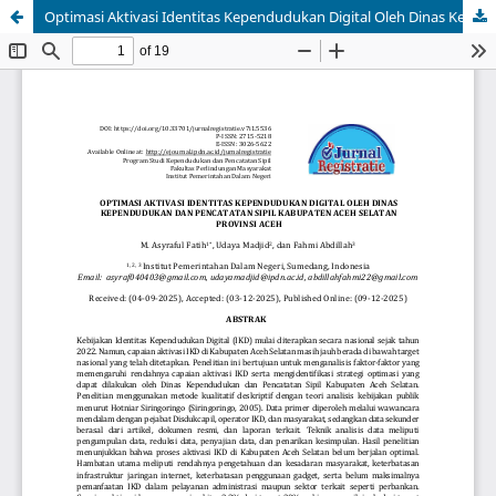
Optimasi Aktivasi Identitas Kependudukan Digital Oleh Dinas Kependudukan Dan Pencatatan Sipil Kabupaten Aceh Selatan Provinsi Aceh