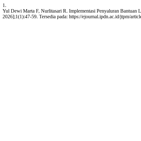
1.
Yul Dewi Marta F, Nurlitasari R. Implementasi Penyaluran Bantuan L
2026];1(1):47-59. Tersedia pada: https://ejournal.ipdn.ac.id/jtpm/arti