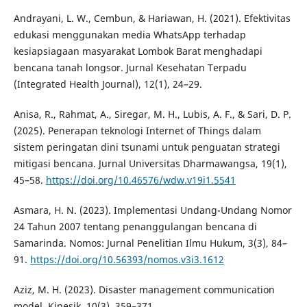
Andrayani, L. W., Cembun, & Hariawan, H. (2021). Efektivitas
edukasi menggunakan media WhatsApp terhadap
kesiapsiagaan masyarakat Lombok Barat menghadapi
bencana tanah longsor. Jurnal Kesehatan Terpadu
(Integrated Health Journal), 12(1), 24–29.
Anisa, R., Rahmat, A., Siregar, M. H., Lubis, A. F., & Sari, D. P.
(2025). Penerapan teknologi Internet of Things dalam
sistem peringatan dini tsunami untuk penguatan strategi
mitigasi bencana. Jurnal Universitas Dharmawangsa, 19(1),
45–58.
https://doi.org/10.46576/wdw.v19i1.5541
Asmara, H. N. (2023). Implementasi Undang-Undang Nomor
24 Tahun 2007 tentang penanggulangan bencana di
Samarinda. Nomos: Jurnal Penelitian Ilmu Hukum, 3(3), 84–
91.
https://doi.org/10.56393/nomos.v3i3.1612
Aziz, M. H. (2023). Disaster management communication
model. Kinesik, 10(3), 359–371.