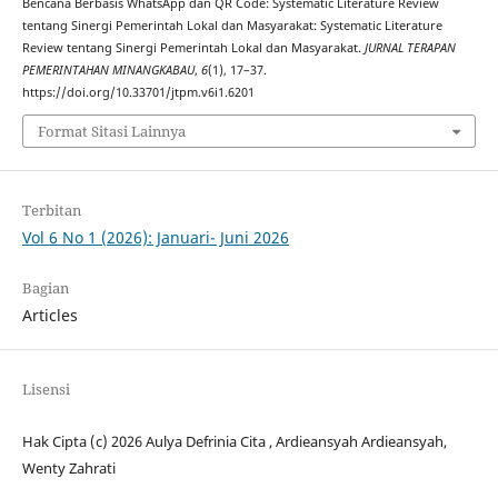
Bencana Berbasis WhatsApp dan QR Code: Systematic Literature Review
tentang Sinergi Pemerintah Lokal dan Masyarakat: Systematic Literature
Review tentang Sinergi Pemerintah Lokal dan Masyarakat.
JURNAL TERAPAN
PEMERINTAHAN MINANGKABAU
,
6
(1), 17–37.
https://doi.org/10.33701/jtpm.v6i1.6201
Format Sitasi Lainnya
Terbitan
Vol 6 No 1 (2026): Januari- Juni 2026
Bagian
Articles
Lisensi
Hak Cipta (c) 2026 Aulya Defrinia Cita , Ardieansyah Ardieansyah,
Wenty Zahrati