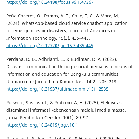
https://doi.org/10.24198/focus.v6i1.47267
Peña-Cáceres, O., Ramos, A. T., Calle, T. C., & More, M.
(2024). WhatsApp-based cloud service chatbot application
for emergencies or disasters. Journal of Advances in
Information Technology, 15(3), 435–445.
https://doi.org/10.12720/jait.15.3.435-445
Perdana, D. D., Adhrianti, L., & Budiman, D. A. (2023).
Disaster communication through social media as a means of
information and education for Bengkulu communities.
Ultimacomm: Jurnal Ilmu Komunikasi, 14(2), 206–218.
https://doi.org/10.31937/ultimacomm.v15i1.2535
Purwoto, Susilastuti, & Pratomo, A. H. (2025). Efektivitas
diseminasi informasi kebencanaan melalui media massa.
Jurnal Pendidikan Geosfer, 10(1), 89–97.
https://doi.org/10.24815/jpg.v10i1
Rahmawati, S., Nur, Z., Lubis, S., & Hamdi, F. (2025). Peran