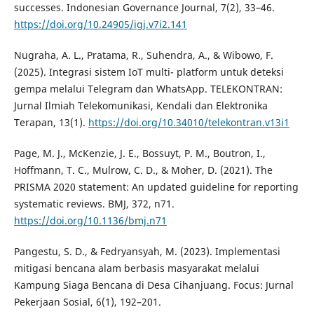
successes. Indonesian Governance Journal, 7(2), 33–46.
https://doi.org/10.24905/igj.v7i2.141
Nugraha, A. L., Pratama, R., Suhendra, A., & Wibowo, F.
(2025). Integrasi sistem IoT multi- platform untuk deteksi
gempa melalui Telegram dan WhatsApp. TELEKONTRAN:
Jurnal Ilmiah Telekomunikasi, Kendali dan Elektronika
Terapan, 13(1).
https://doi.org/10.34010/telekontran.v13i1
Page, M. J., McKenzie, J. E., Bossuyt, P. M., Boutron, I.,
Hoffmann, T. C., Mulrow, C. D., & Moher, D. (2021). The
PRISMA 2020 statement: An updated guideline for reporting
systematic reviews. BMJ, 372, n71.
https://doi.org/10.1136/bmj.n71
Pangestu, S. D., & Fedryansyah, M. (2023). Implementasi
mitigasi bencana alam berbasis masyarakat melalui
Kampung Siaga Bencana di Desa Cihanjuang. Focus: Jurnal
Pekerjaan Sosial, 6(1), 192–201.