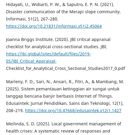
Hidayati, U., Widiarti, P. W., & Saputro, E. P. N. (2021).
Disaster communication of the Merapi slope community.
Informasi, 51(2), 267–280.
https://doi.org/10.21831/informasi.v51i2.45064
Joanna Briggs Institute. (2020). JBI critical appraisal
checklist for analytical cross-sectional studies. JBI.
https://jbi.global/sites/default/files/2019-
05/JBI_Critical_Appraisal-
Checklist_for_Analytical_Cross_Sectional_Studies2017_0.pdf
Marleny, F. D., Sari, N., Ansari, R., Fitri, A., & Mambang, M.
(2025). Sistem pemantauan ketinggian air sungai untuk
tanggap bencana banjir berbasis Internet of Things.
Edusaintek: Jurnal Pendidikan, Sains dan Teknologi, 12(1),
208–219.
https://doi.org/10.47668/edusaintek.v12i1.1427
Meilinda, S. D. (2025). Local government management of
health crises: A systematic review of responses and