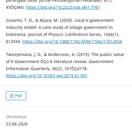
perangkat desa. Jurnal Pembangunan Pedesaan, 8(1),
45ÔÇô60.
https://doi.org/10.2222/jpp.v8i1.7761
Susanto, T. D., & Aljoza, M. (2020). Local e-government
maturity model: A case study of village government in
Indonesia. Journal of Physics: Conference Series, 1566(1),
012034.
https://doi.org/10.1088/1742-6596/1566/1/012034
Twizeyimana, J. D., & Andersson, A. (2019). The public value
of E-Government ÔÇö A literature review. Government
Information Quarterly, 36(2), 167ÔÇô178.
https://doi.org/10.1016/j.giq.2019.01.001
PDF
Diterbitkan
23-06-2026