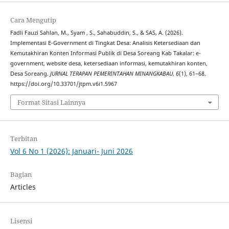
Cara Mengutip
Fadli Fauzi Sahlan, M., Syam , S., Sahabuddin, S., & SAS, A. (2026).
Implementasi E-Government di Tingkat Desa: Analisis Ketersediaan dan
Kemutakhiran Konten Informasi Publik di Desa Soreang Kab Takalar: e-
government, website desa, ketersediaan informasi, kemutakhiran konten,
Desa Soreang.
JURNAL TERAPAN PEMERINTAHAN MINANGKABAU
,
6
(1), 61–68.
https://doi.org/10.33701/jtpm.v6i1.5967
Format Sitasi Lainnya
Terbitan
Vol 6 No 1 (2026): Januari- Juni 2026
Bagian
Articles
Lisensi