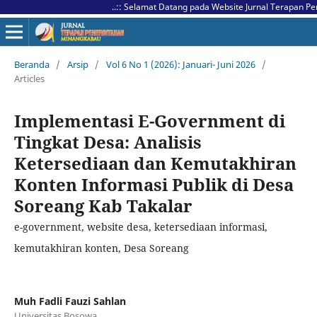
..:: Selamat Datang pada Website Jurnal Terapan Pemer
Beranda
/
Arsip
/
Vol 6 No 1 (2026): Januari- Juni 2026
/
Articles
Implementasi E-Government di
Tingkat Desa: Analisis
Ketersediaan dan Kemutakhiran
Konten Informasi Publik di Desa
Soreang Kab Takalar
e-government, website desa, ketersediaan informasi,
kemutakhiran konten, Desa Soreang
Muh Fadli Fauzi Sahlan
Universitas Bosowa