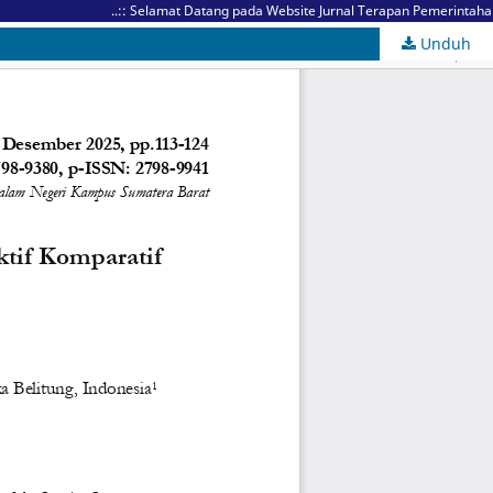
..:: Selamat Datang pada Website Jurnal Terapan Pemerintahan M
Unduh