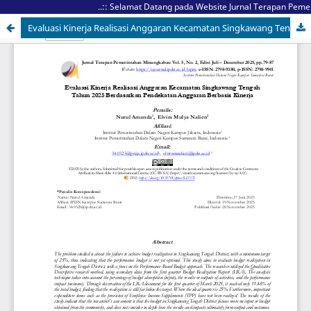
..:: Selamat Datang pada Website Jurnal Terapan Pemeri
Evaluasi Kinerja Realisasi Anggaran Kecamatan Singkawang Tengah Tahun 2025 Berdasarkan Pendekatan Anggaran Berbasis Kinerja