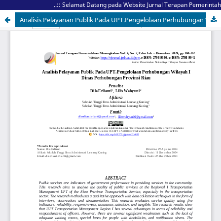
..:: Selamat Datang pada Website Jurnal Terapan Pemerintahan
Analisis Pelayanan Publik Pada UPT.Pengelolaan Perhubungan Wilayah I Dinas Perhubungan Provinsi Riau