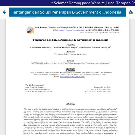
..:: Selamat Datang pada Website Jurnal Terapan Pe
Tantangan dan Solusi Penerapan E-Government di Indonesia