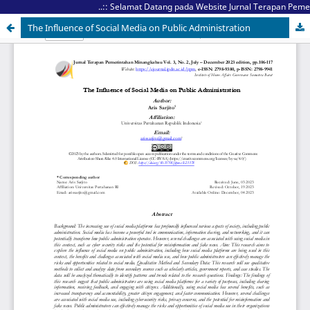
..:: Selamat Datang pada Website Jurnal Terapan Pemeri
The Influence of Social Media on Public Administration