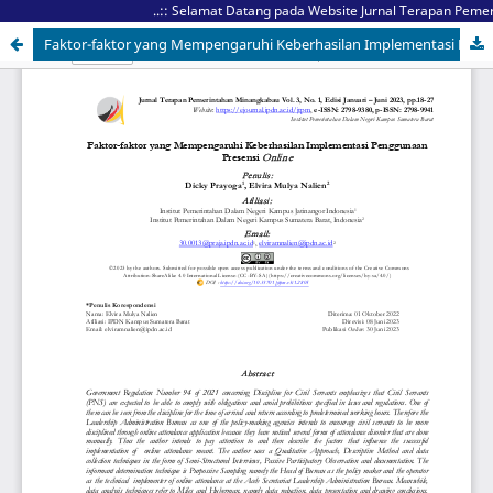
..:: Selamat Datang pada Website Jurnal Terapan Pemeri
Faktor-faktor yang Mempengaruhi Keberhasilan Implementasi Penggunaan Presensi Online