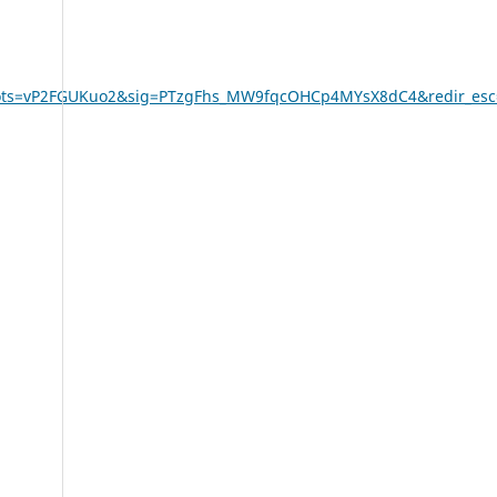
k&ots=vP2FGUKuo2&sig=PTzgFhs_MW9fqcOHCp4MYsX8dC4&redir_es