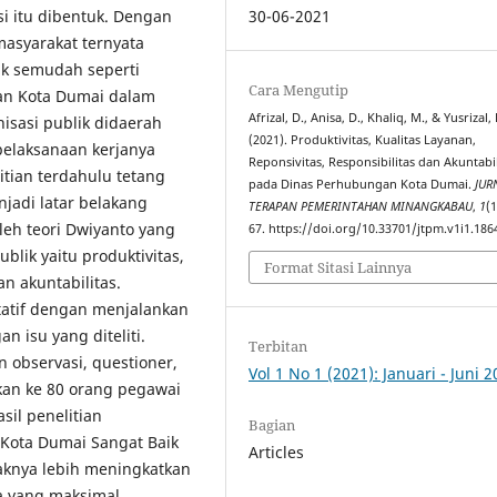
si itu dibentuk. Dengan
30-06-2021
asyarakat ternyata
ak semudah seperti
Cara Mengutip
an Kota Dumai dalam
Afrizal, D., Anisa, D., Khaliq, M., & Yusrizal, 
isasi publik didaerah
(2021). Produktivitas, Kualitas Layanan,
elaksanaan kerjanya
Reponsivitas, Responsibilitas dan Akuntabil
tian terdahulu tetang
pada Dinas Perhubungan Kota Dumai.
JUR
jadi latar belakang
TERAPAN PEMERINTAHAN MINANGKABAU
,
1
(1
oleh teori Dwiyanto yang
67. https://doi.org/10.33701/jtpm.v1i1.186
blik yaitu produktivitas,
Format Sitasi Lainnya
an akuntabilitas.
tatif dengan menjalankan
n isu yang diteliti.
Terbitan
observasi, questioner,
Vol 1 No 1 (2021): Januari - Juni 
rkan ke 80 orang pegawai
sil penelitian
Bagian
Kota Dumai Sangat Baik
Articles
daknya lebih meningkatkan
a yang maksimal.