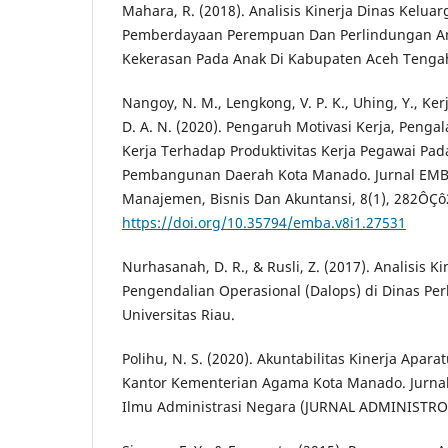
Mahara, R. (2018). Analisis Kinerja Dinas Kelua
Pemberdayaan Perempuan Dan Perlindungan A
Kekerasan Pada Anak Di Kabupaten Aceh Tengah
Nangoy, N. M., Lengkong, V. P. K., Uhing, Y., Kerja
D. A. N. (2020). Pengaruh Motivasi Kerja, Penga
Kerja Terhadap Produktivitas Kerja Pegawai Pa
Pembangunan Daerah Kota Manado. Jurnal EMBA:
Manajemen, Bisnis Dan Akuntansi, 8(1), 282ÔÇô
https://doi.org/10.35794/emba.v8i1.27531
Nurhasanah, D. R., & Rusli, Z. (2017). Analisis K
Pengendalian Operasional (Dalops) di Dinas P
Universitas Riau.
Polihu, N. S. (2020). Akuntabilitas Kinerja Aparat
Kantor Kementerian Agama Kota Manado. Jurnal
Ilmu Administrasi Negara (JURNAL ADMINISTRO)