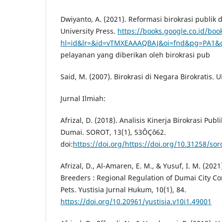
Dwiyanto, A. (2021). Reformasi birokrasi publik
University Press.
https://books.google.co.id/boo
hl=id&lr=&id=vTMXEAAAQBAJ&oi=fnd&pg=PA1&d
pelayanan yang diberikan oleh birokrasi pub
Said, M. (2007). Birokrasi di Negara Birokratis.
Jurnal Ilmiah:
Afrizal, D. (2018). Analisis Kinerja Birokrasi Pub
Dumai. SOROT, 13(1), 53ÔÇô62.
doi:
https://doi.org/https://doi.org/10.31258/sor
Afrizal, D., Al-Amaren, E. M., & Yusuf, I. M. (2021
Breeders : Regional Regulation of Dumai City C
Pets. Yustisia Jurnal Hukum, 10(1), 84.
https://doi.org/10.20961/yustisia.v10i1.49001