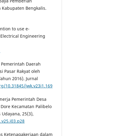
 Upaya Pemberian
m Kabupaten Bengkalis.
ention to use e-
Electrical Engineering
1
 di Pemerintah Daerah
i Pasar Rakyat oleh
ahun 2016). Jurnal
org/10.31845/jwk.v23i1.169
Kinerja Pemerintah Desa
 Dore Kecamatan Palibelo
s Udayana, 25(3),
.v25.i03.p28
inas Ketenagakerjaan dalam