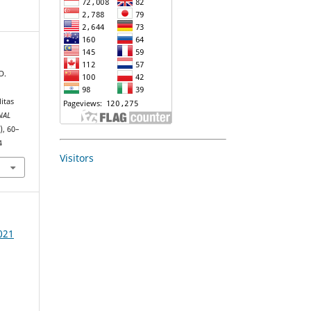
D.
itas
NAL
), 60–
4
Visitors
2021