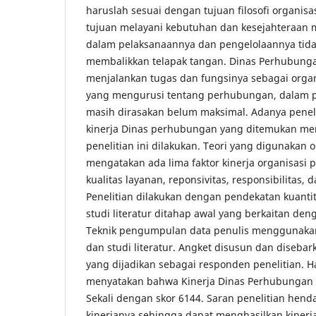
haruslah sesuai dengan tujuan filosofi organisa
tujuan melayani kebutuhan dan kesejahteraan m
dalam pelaksanaannya dan pengelolaannya tid
membalikkan telapak tangan. Dinas Perhubung
menjalankan tugas dan fungsinya sebagai organ
yang mengurusi tentang perhubungan, dalam p
masih dirasakan belum maksimal. Adanya peneli
kinerja Dinas perhubungan yang ditemukan men
penelitian ini dilakukan. Teori yang digunakan 
mengatakan ada lima faktor kinerja organisasi pu
kualitas layanan, reponsivitas, responsibilitas, d
Penelitian dilakukan dengan pendekatan kuanti
studi literatur ditahap awal yang berkaitan denga
Teknik pengumpulan data penulis menggunakan 
dan studi literatur. Angket disusun dan diseba
yang dijadikan sebagai responden penelitian. Ha
menyatakan bahwa Kinerja Dinas Perhubungan 
Sekali dengan skor 6144. Saran penelitian hen
kinerjanya sehingga dapat menghasilkan kinerj