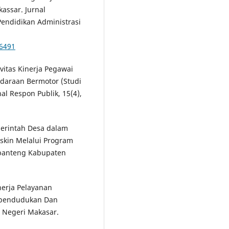
assar. Jurnal
Pendidikan Administrasi
/6491
ivitas Kinerja Pegawai
daraan Bermotor (Studi
l Respon Publik, 15(4),
emerintah Desa dalam
skin Melalui Program
banteng Kabupaten
inerja Pelayanan
ependudukan Dan
s Negeri Makasar.