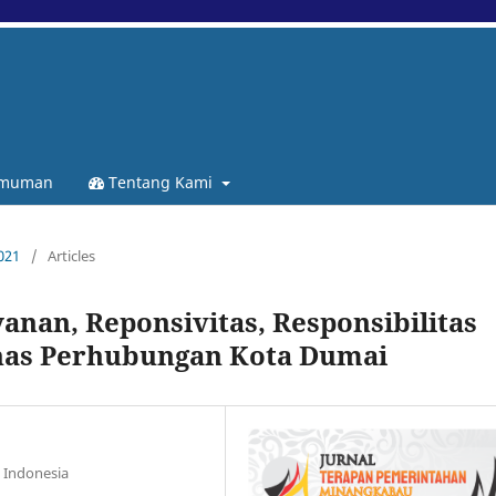
muman
Tentang Kami
2021
/
Articles
yanan, Reponsivitas, Responsibilitas
inas Perhubungan Kota Dumai
 Indonesia