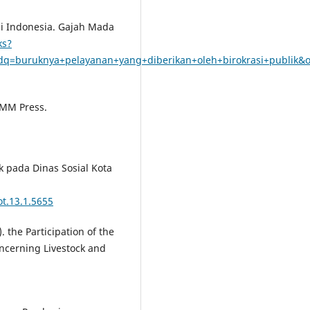
 di Indonesia. Gajah Mada
ks?
q=buruknya+pelayanan+yang+diberikan+oleh+birokrasi+publi
 UMM Press.
lik pada Dinas Sosial Kota
ot.13.1.5655
). the Participation of the
oncerning Livestock and