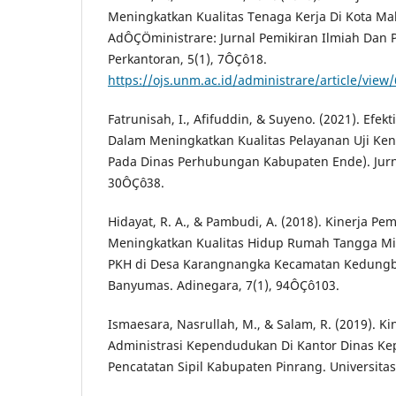
Meningkatkan Kualitas Tenaga Kerja Di Kota Mak
AdÔÇÖministrare: Jurnal Pemikiran Ilmiah Dan 
Perkantoran, 5(1), 7ÔÇô18.
https://ojs.unm.ac.id/administrare/article/view
Fatrunisah, I., Afifuddin, & Suyeno. (2021). Efekt
Dalam Meningkatkan Kualitas Pelayanan Uji Ken
Pada Dinas Perhubungan Kabupaten Ende). Jurna
30ÔÇô38.
Hidayat, R. A., & Pambudi, A. (2018). Kinerja P
Meningkatkan Kualitas Hidup Rumah Tangga Mi
PKH di Desa Karangnangka Kecamatan Kedung
Banyumas. Adinegara, 7(1), 94ÔÇô103.
Ismaesara, Nasrullah, M., & Salam, R. (2019). K
Administrasi Kependudukan Di Kantor Dinas K
Pencatatan Sipil Kabupaten Pinrang. Universita