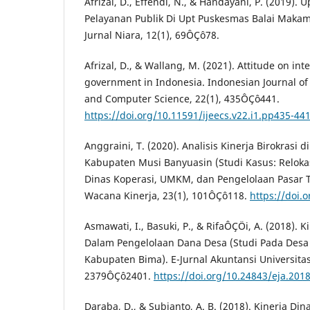
Afrizal, D., Effendi, N., & Handayani, P. (2019).
Pelayanan Publik Di Upt Puskesmas Balai Maka
Jurnal Niara, 12(1), 69ÔÇô78.
Afrizal, D., & Wallang, M. (2021). Attitude on int
government in Indonesia. Indonesian Journal of 
and Computer Science, 22(1), 435ÔÇô441.
https://doi.org/10.11591/ijeecs.v22.i1.pp435-44
Anggraini, T. (2020). Analisis Kinerja Birokrasi
Kabupaten Musi Banyuasin (Studi Kasus: Relokas
Dinas Koperasi, UMKM, dan Pengelolaan Pasar T
Wacana Kinerja, 23(1), 101ÔÇô118.
https://doi.
Asmawati, I., Basuki, P., & RifaÔÇÖi, A. (2018). 
Dalam Pengelolaan Dana Desa (Studi Pada Desa
Kabupaten Bima). E-Jurnal Akuntansi Universita
2379ÔÇô2401.
https://doi.org/10.24843/eja.2018
Daraba, D., & Subianto, A. B. (2018). Kinerja D