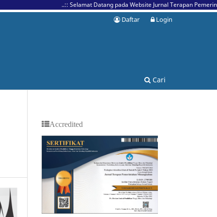
..:: Selamat Datang pada Website Jurnal Terapan Pemerintahan M
Daftar
Login
Cari
Accredited