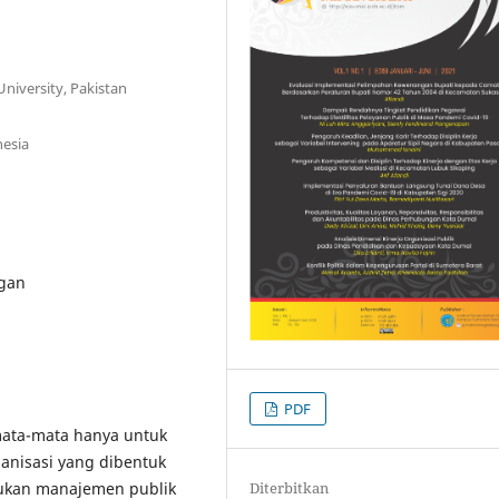
University, Pakistan
esia
ngan
PDF
emata-mata hanya untuk
anisasi yang dibentuk
kukan manajemen publik
Diterbitkan