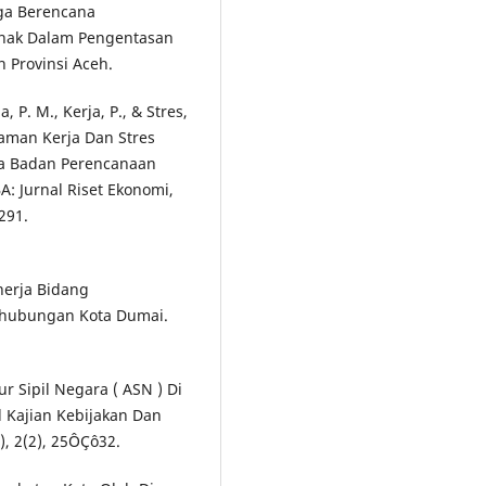
rga Berencana
nak Dalam Pengentasan
 Provinsi Aceh.
, P. M., Kerja, P., & Stres,
laman Kerja Dan Stres
da Badan Perencanaan
 Jurnal Riset Ekonomi,
291.
inerja Bidang
erhubungan Kota Dumai.
ur Sipil Negara ( ASN ) Di
 Kajian Kebijakan Dan
, 2(2), 25ÔÇô32.