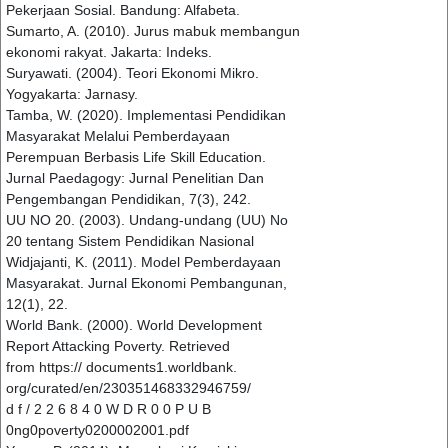
Pekerjaan Sosial. Bandung: Alfabeta.
Sumarto, A. (2010). Jurus mabuk membangun
ekonomi rakyat. Jakarta: Indeks.
Suryawati. (2004). Teori Ekonomi Mikro.
Yogyakarta: Jarnasy.
Tamba, W. (2020). Implementasi Pendidikan
Masyarakat Melalui Pemberdayaan
Perempuan Berbasis Life Skill Education.
Jurnal Paedagogy: Jurnal Penelitian Dan
Pengembangan Pendidikan, 7(3), 242.
UU NO 20. (2003). Undang-undang (UU) No
20 tentang Sistem Pendidikan Nasional
Widjajanti, K. (2011). Model Pemberdayaan
Masyarakat. Jurnal Ekonomi Pembangunan,
12(1), 22.
World Bank. (2000). World Development
Report Attacking Poverty. Retrieved
from https:// documents1.worldbank.
org/curated/en/230351468332946759/
d f / 2 2 6 8 4 0 W D R 0 0 P U B
0ng0poverty0200002001.pdf