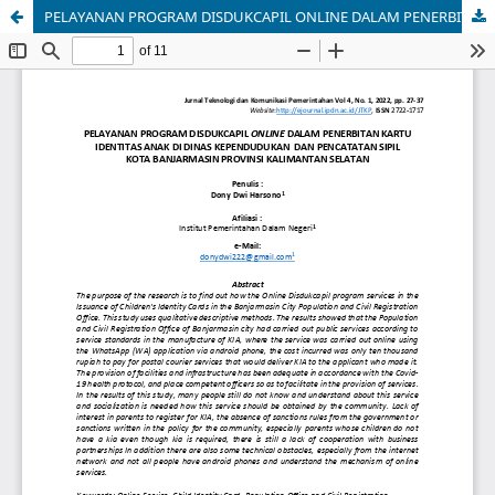
PELAYANAN PROGRAM DISDUKCAPIL ONLINE DALAM PENERBITAN KARTU IDENTITAS ANAK DI DINAS KEPENDUDUKAN DAN PENCATATAN SIPIL KOTA BANJARMASIN PROVINSI KALIMANTAN SELATAN