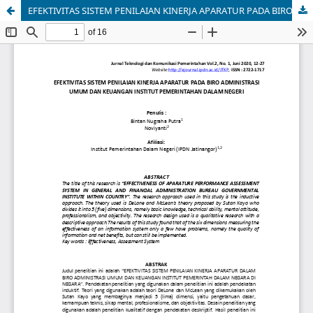
EFEKTIVITAS SISTEM PENILAIAN KINERJA APARATUR PADA BIRO ADMINISTRASI UMUM DAN KEUANGAN INSTITUT PEMERINTAHAN DALAM NEGERI