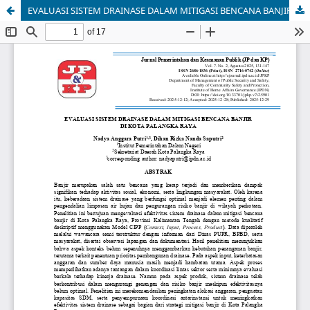
EVALUASI SISTEM DRAINASE DALAM MITIGASI BENCANA BANJIR DI KOTA PALANGKA RAYA