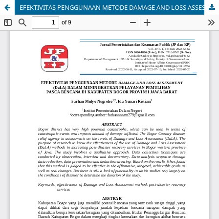
EFEKTIVITAS PENGGUNAAN METODE DAMAGE AND LOSS ASSESSMENT (DaLA) DALAM MENINGKATKAN PELAYANAN PEMULIHAN PASCA BENCANA DI KABUPATEN BOGOR PROVINSI JAWA BARAT