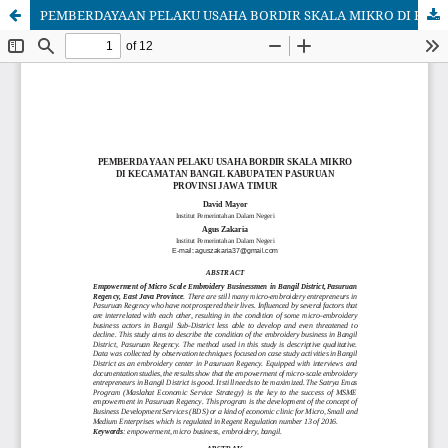
PEMBERDAYAAN PELAKU USAHA BORDIR SKALA MIKRO DI KECAMATAN BANGIL KABUPATEN PASURUAN PROVINSI JAWA TIMUR