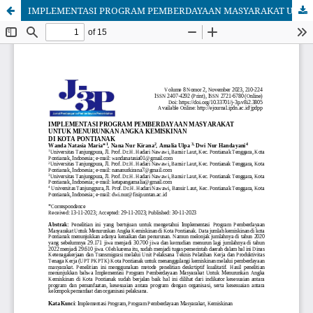
IMPLEMENTASI PROGRAM PEMBERDAYAAN MASYARAKAT UNTUK MENURUNKAN ANGKA KEMISKINAN DI KOTA PONTIANAK