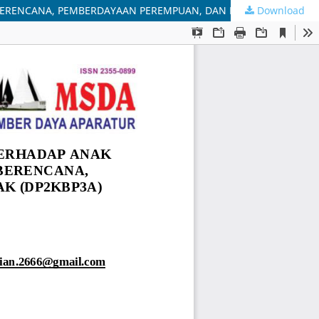
Download
ANALISIS SWOT PADA PENANGGULANGAN KEKERASAN TERHADAP ANAK OLEH DINAS PENGENDALIAN PENDUDUK, KELUARGA BERENCANA, PEMBERDAYAAN PEREMPUAN, DAN PERLINDUNGAN ANAK (DP2KBP3A) DI KABUPATEN BANDUNG TAHUN 2018