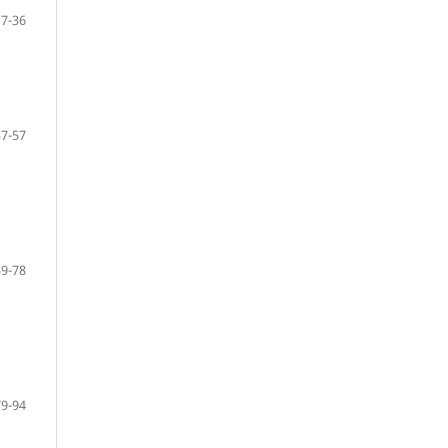
17-36
37-57
59-78
79-94