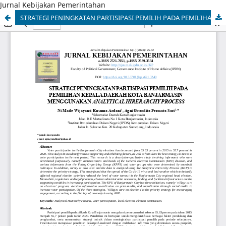
Jurnal Kebijakan Pemerintahan
STRATEGI PENINGKATAN PARTISIPASI PEMILIH PADA PEMILIHAN KEPALA DAERAH KOTA BANJARMASIN MENGGUNAKAN ANALYTICAL HIRERARCHY PROCESS