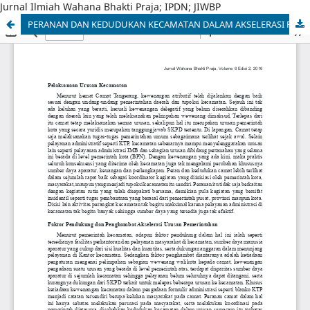
Jurnal Ilmiah Wahana Bhakti Praja; IPDN; JIWBP
PERANAN DAN KEDUDUKAN KECAMATAN DALAM AKSELERASI PENYELENGGARAAN URUSAN PEMERINTAHINSI DI KOTA TANGERANG PROVINSI BANTEN