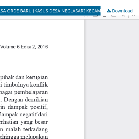
Download
TRANSFORMASI OTONOMI DESA: PUDARNYA KEKUASAAN FORMAL DESA DALAM PENYELENGGARAAN PEMERINTAHAN PADA MASA ORDE BARU (KASUS DESA NEGLASARI KECAMATAN SALAWU KABUPATEN TASIKMALAYA)