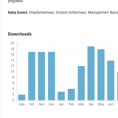
pegawai.
Kata
k
unci
: Implementasi; Sistem Informasi; Manajemen Ba
Downloads