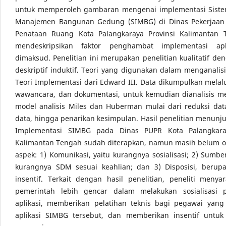
untuk memperoleh gambaran mengenai implementasi Siste
Manajemen Bangunan Gedung (SIMBG) di Dinas Pekerjaa
Penataan Ruang Kota Palangkaraya Provinsi Kalimantan
mendeskripsikan faktor penghambat implementasi apl
dimaksud. Penelitian ini merupakan penelitian kualitatif d
deskriptif induktif. Teori yang digunakan dalam menganalisi
Teori Implementasi dari Edward III. Data dikumpulkan melalu
wawancara, dan dokumentasi, untuk kemudian dianalisis 
model analisis Miles dan Huberman mulai dari reduksi dat
data, hingga penarikan kesimpulan. Hasil penelitian menun
Implementasi SIMBG pada Dinas PUPR Kota Palangkaray
Kalimantan Tengah sudah diterapkan, namun masih belum o
aspek: 1) Komunikasi, yaitu kurangnya sosialisasi; 2) Sumbe
kurangnya SDM sesuai keahlian; dan 3) Disposisi, berup
insentif. Terkait dengan hasil penelitian, peneliti meny
pemerintah lebih gencar dalam melakukan sosialisasi
aplikasi, memberikan pelatihan teknis bagi pegawai yan
aplikasi SIMBG tersebut, dan memberikan insentif untuk