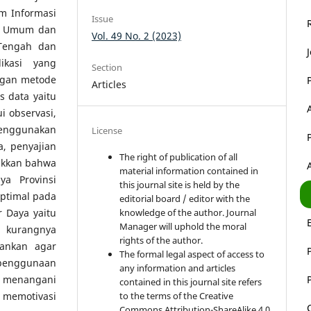
m Informasi
Issue
n Umum dan
Vol. 49 No. 2 (2023)
 Tengah dan
ikasi yang
Section
engan metode
Articles
s data yaitu
i observasi,
menggunakan
License
a, penyajian
The right of publication of all
jukkan bahwa
material information contained in
a Provinsi
this journal site is held by the
ptimal pada
editorial board / editor with the
knowledge of the author. Journal
r Daya yaitu
Manager will uphold the moral
a kurangnya
rights of the author.
arankan agar
The formal legal aspect of access to
 penggunaan
any information and articles
g menangani
contained in this journal site refers
to the terms of the Creative
 memotivasi
Commons Attribution-ShareAlike 4.0