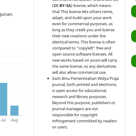
(
CC BY-SA
) license, which means
that This license lets others remix,
ngunan.
adapt, and build upon your work
even for commercial purposes, as
long as they credit you and license
their new creations under the
identical terms. This license is often
compared to “copyleft” free and
open source software licenses. All
new works based on yours will carry
the same license, so any derivatives
will also allow commercial use.
Each Ilmu Pemerintahan Widya Praja
journal, both printed and electronic,
is open access for educational,
research and library purposes.
Beyond this purpose, publishers or
journal managers are not
responsible for copyright
infringement committed by readers
or users.