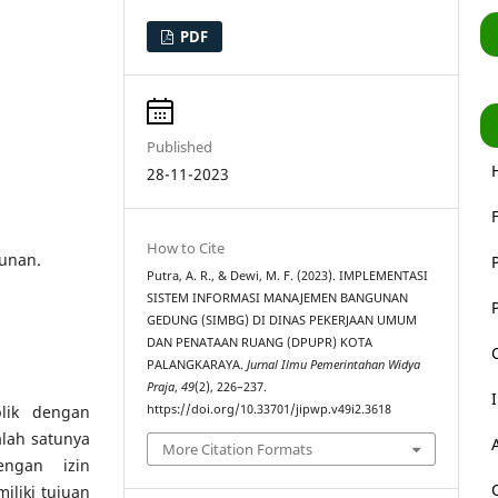
PDF
Published
28-11-2023
How to Cite
unan.
Putra, A. R., & Dewi, M. F. (2023). IMPLEMENTASI
SISTEM INFORMASI MANAJEMEN BANGUNAN
GEDUNG (SIMBG) DI DINAS PEKERJAAN UMUM
DAN PENATAAN RUANG (DPUPR) KOTA
PALANGKARAYA.
Jurnal Ilmu Pemerintahan Widya
Praja
,
49
(2), 226–237.
blik dengan
https://doi.org/10.33701/jipwp.v49i2.3618
alah satunya
More Citation Formats
engan izin
iliki tujuan