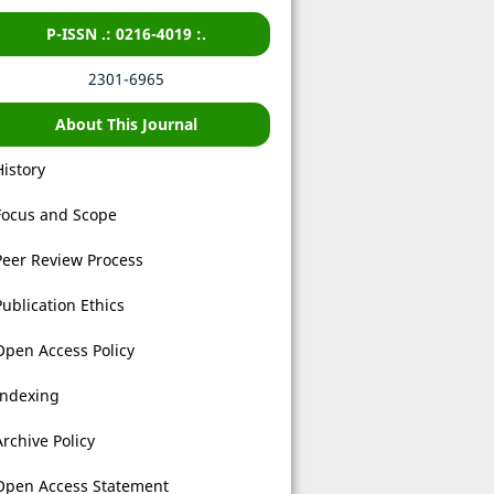
P-ISSN .: 0216-4019 :.
2301-6965
About This Journal
History
Focus and Scope
Peer Review Process
Publication Ethics
Open Access Policy
Indexing
Archive Policy
Open Access Statement