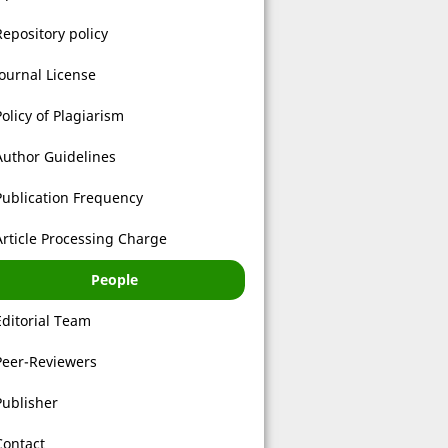
Repository policy
Journal License
Policy of Plagiarism
Author Guidelines
Publication Frequency
Article Processing Charge
People
Editorial Team
Peer-Reviewers
Publisher
Contact